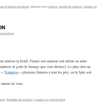
es et bases culinaires
|
Marqué avec
cuisine
,
recette de cuisine
|
Laisser un
ON
ermoucheur
 maison (à froid). Fumer son saumon soit même ou autre
aitrisez le goût (le fumage que vous désirez). Le plus cher au
z «
Tompress
» plusieurs fumoirs à tout les prix, ou le faire soit
r autour de vous.
sine
,
Recettes de poisson
|
Laisser un commentaire