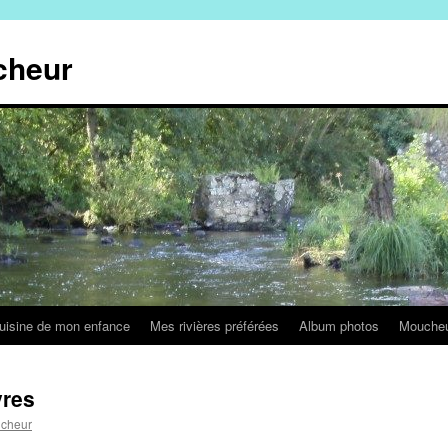
cheur
uisine de mon enfance
Mes rivières préférées
Album photos
Mouche
vres
ucheur