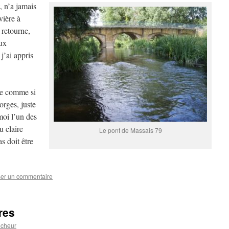
, n’a jamais
vière à
 retourne,
eux
’ai appris
nte comme si
orges, juste
moi l’un des
u claire
Le pont de Massais 79
s doit être
ser un commentaire
res
ucheur