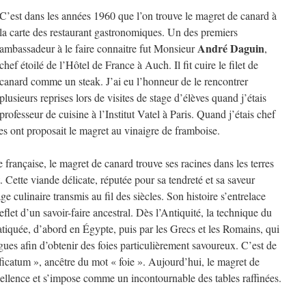
C’est dans les années 1960 que l’on trouve le magret de canard à
la carte des restaurant gastronomiques. Un des premiers
André Daguin
ambassadeur à le faire connaitre fut Monsieur
,
chef étoilé de l’Hôtel de France à Auch. Il fit cuire le filet de
canard comme un steak. J’ai eu l’honneur de le rencontrer
plusieurs reprises lors de visites de stage d’élèves quand j’étais
professeur de cuisine à l’Institut Vatel à Paris. Quand j’étais chef
es ont proposait le magret au vinaigre de framboise.
rançaise, le magret de canard trouve ses racines dans les terres
 Cette viande délicate, réputée pour sa tendreté et sa saveur
ge culinaire transmis au fil des siècles. Son histoire s’entrelace
eflet d’un savoir-faire ancestral. Dès l’Antiquité, la technique du
atiquée, d’abord en Égypte, puis par les Grecs et les Romains, qui
igues afin d’obtenir des foies particulièrement savoureux. C’est de
« ficatum », ancêtre du mot « foie ». Aujourd’hui, le magret de
cellence et s’impose comme un incontournable des tables raffinées.