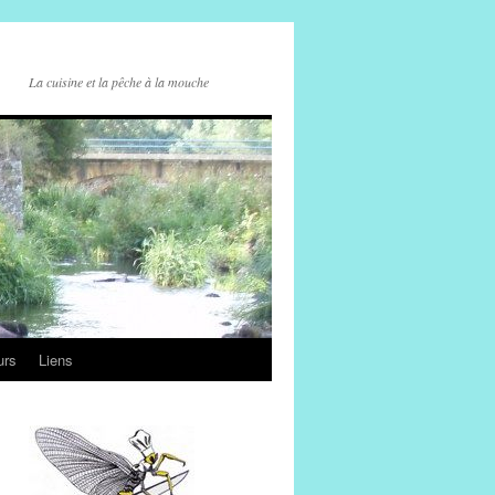
La cuisine et la pêche à la mouche
urs
Liens