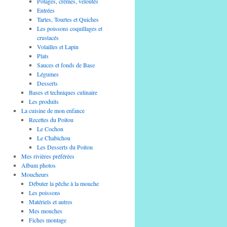
Potages, crèmes, veloutés
Entrées
Tartes, Tourtes et Quiches
Les poissons coquillages et
crustacés
Volailles et Lapin
Plats
Sauces et fonds de Base
Légumes
Desserts
Bases et techniques culinaire
Les produits
La cuisine de mon enfance
Recettes du Poitou
Le Cochon
Le Chabichou
Les Desserts du Poitou
Mes rivières préférées
Album photos
Moucheurs
Débuter la pêche à la mouche
Les poissons
Matériels et autres
Mes mouches
Fiches montage