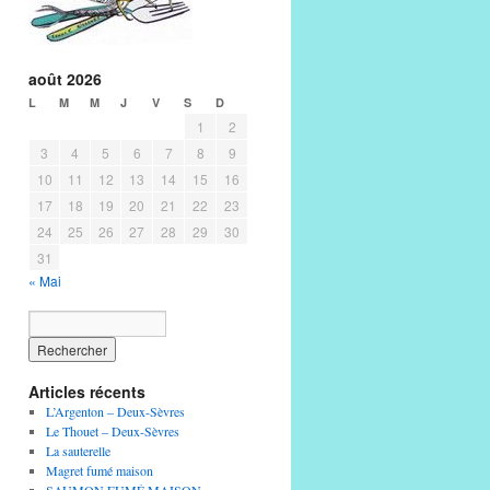
août 2026
L
M
M
J
V
S
D
1
2
3
4
5
6
7
8
9
10
11
12
13
14
15
16
17
18
19
20
21
22
23
24
25
26
27
28
29
30
31
« Mai
Articles récents
L’Argenton – Deux-Sèvres
Le Thouet – Deux-Sèvres
La sauterelle
Magret fumé maison