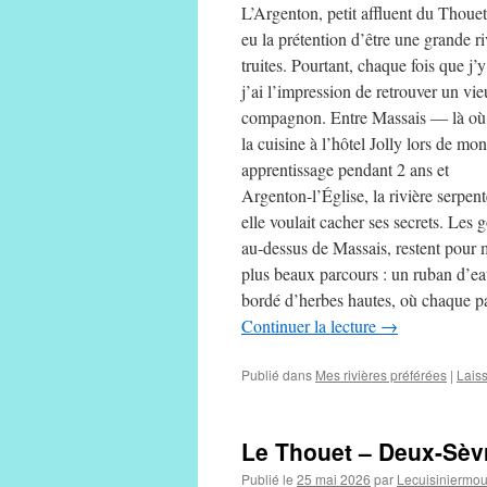
L’Argenton, petit affluent du Thouet
eu la prétention d’être une grande ri
truites. Pourtant, chaque fois que j’y
j’ai l’impression de retrouver un vi
compagnon. Entre Massais — là où j
la cuisine à l’hôtel Jolly lors de mon
apprentissage pendant 2 ans et
Argenton‑l’Église, la rivière serpe
elle voulait cacher ses secrets. Les g
au‑dessus de Massais, restent pour 
plus beaux parcours : un ruban d’ea
bordé d’herbes hautes, où chaque pa
Continuer la lecture
→
Publié dans
Mes rivières préférées
|
Lais
Le Thouet – Deux-Sèv
Publié le
25 mai 2026
par
Lecuisiniermo