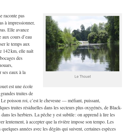
se raconte pas
as à impressionner,
 pas. Elle avance
e aux cours d’eau
sser le temps aux
 142 km, elle naît
s bocages des
houars,
r ses eaux à la
Le Thouet
ouet est une école
 grandes truites de
. Le poisson roi, c’est le chevesne — méfiant, puissant,
es truites résiduelles dans les secteurs plus oxygénés, de Black-
 dans les herbiers. La pêche y est subtile : on apprend à lire les
ver lentement, à accepter que la rivière impose son tempo. Les
is quelques années avec les dégâts qui suivent, certaines espèces