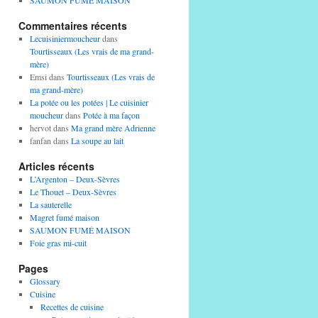
SAUMON FUMÉ MAISON
Commentaires récents
Lecuisiniermoucheur
dans
Tourtisseaux (Les vrais de ma grand-
mère)
Emsi
dans
Tourtisseaux (Les vrais de
ma grand-mère)
La potée ou les potées | Le cuisinier
moucheur
dans
Potée à ma façon
hervot
dans
Ma grand mère Adrienne
fanfan
dans
La soupe au lait
Articles récents
L’Argenton – Deux-Sèvres
Le Thouet – Deux-Sèvres
La sauterelle
Magret fumé maison
SAUMON FUMÉ MAISON
Foie gras mi-cuit
Pages
Glossary
Cuisine
Recettes de cuisine