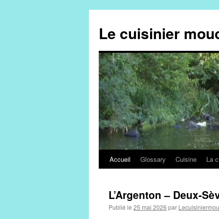
Aller
au
Le cuisinier mou
contenu
Accueil
Glossary
Cuisine
La c
L’Argenton – Deux-Sè
Publié le
25 mai 2026
par
Lecuisiniermo