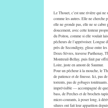
Le Thouet, c’est une rivière qui ne 
comme les autres. Elle ne cherche p
elle ne gronde pas, elle ne se cabre
doucement, avec cette lenteur propr
du Poitou, comme si elle voulait lai
pêcheurs de l’apprivoiser. Longue de
près de Secondigny, glisse entre le
Deux‑Sèvres, traverse Parthenay, T
Montreuil‑Bellay, puis finit par offri
Loire, juste en amont de Saumur.
Pour un pêcheur à la mouche, le Th
de patience et de finesse. Ici, pas de
torrents, pas de gobages tonitruants
imprévisible — accompagné de quelqu
bass, de Perches et de brochets tapis
micro‑courants, à poser long, à déri
silures ont fait leur apparition depu