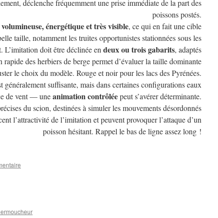
llement, déclenche fréquemment une prise immédiate de la part des
poissons postés.
volumineuse, énergétique et très visible
e
, ce qui en fait une cible
elle taille, notamment les truites opportunistes stationnées sous les
deux ou trois gabarits
. L’imitation doit être déclinée en
, adaptés
n rapide des herbiers de berge permet d’évaluer la taille dominante
uster le choix du modèle. Rouge et noir pour les lacs des Pyrénées.
st généralement suffisante, mais dans certaines configurations eaux
animation contrôlée
nce de vent — une
peut s’avérer déterminante.
récises du scion, destinées à simuler les mouvements désordonnés
cent l’attractivité de l’imitation et peuvent provoquer l’attaque d’un
poisson hésitant. Rappel le bas de ligne assez long !
mentaire
niermoucheur