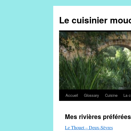
Aller
au
Le cuisinier mou
contenu
Accueil
Glossary
Cuisine
La c
Mes rivières préférées
Le Thouet – Deux-Sèvres