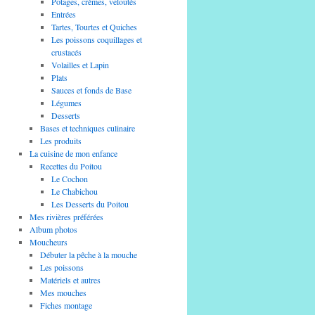
Potages, crèmes, veloutés
Entrées
Tartes, Tourtes et Quiches
Les poissons coquillages et
crustacés
Volailles et Lapin
Plats
Sauces et fonds de Base
Légumes
Desserts
Bases et techniques culinaire
Les produits
La cuisine de mon enfance
Recettes du Poitou
Le Cochon
Le Chabichou
Les Desserts du Poitou
Mes rivières préférées
Album photos
Moucheurs
Débuter la pêche à la mouche
Les poissons
Matériels et autres
Mes mouches
Fiches montage