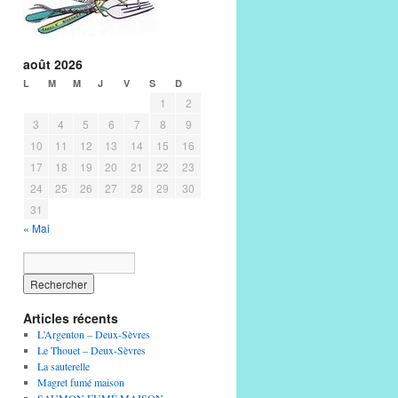
août 2026
L
M
M
J
V
S
D
1
2
3
4
5
6
7
8
9
10
11
12
13
14
15
16
17
18
19
20
21
22
23
24
25
26
27
28
29
30
31
« Mai
Articles récents
L’Argenton – Deux-Sèvres
Le Thouet – Deux-Sèvres
La sauterelle
Magret fumé maison