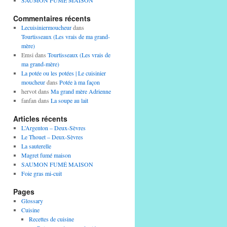
SAUMON FUMÉ MAISON
Commentaires récents
Lecuisiniermoucheur
dans
Tourtisseaux (Les vrais de ma grand-
mère)
Emsi
dans
Tourtisseaux (Les vrais de
ma grand-mère)
La potée ou les potées | Le cuisinier
moucheur
dans
Potée à ma façon
hervot
dans
Ma grand mère Adrienne
fanfan
dans
La soupe au lait
Articles récents
L’Argenton – Deux-Sèvres
Le Thouet – Deux-Sèvres
La sauterelle
Magret fumé maison
SAUMON FUMÉ MAISON
Foie gras mi-cuit
Pages
Glossary
Cuisine
Recettes de cuisine