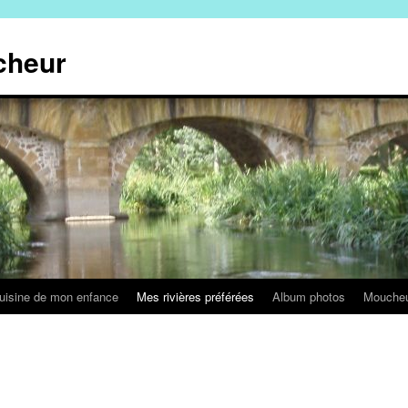
cheur
uisine de mon enfance
Mes rivières préférées
Album photos
Mouche