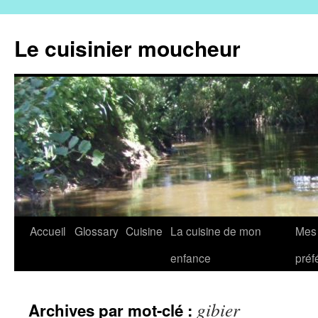
Aller
au
Le cuisinier moucheur
contenu
Accueil
Glossary
Cuisine
La cuisine de mon
Mes 
enfance
préf
gibier
Archives par mot-clé :