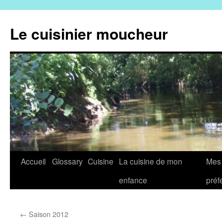
Aller
au
Le cuisinier moucheur
contenu
Accueil
Glossary
Cuisine
La cuisine de mon
Mes 
enfance
préf
←
Saison 2012