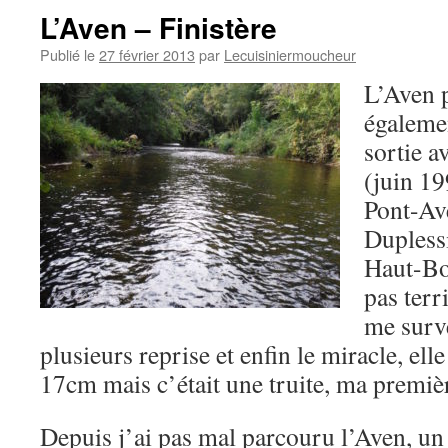
L’Aven – Finistère
Publié le
27 février 2013
par
Lecuisiniermoucheur
L’Aven 
égalemen
sortie a
(juin 19
Pont-Av
Duplessi
Haut-Boi
pas terr
me surve
plusieurs reprise et enfin le miracle, ell
17cm mais c’était une truite, ma premièr
Depuis j’ai pas mal parcouru l’Aven, un