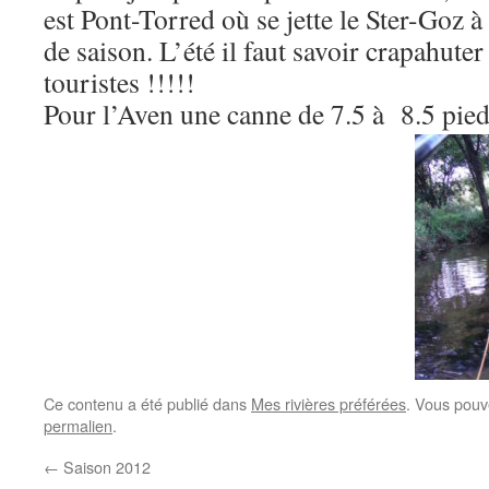
est Pont-Torred où se jette le Ster-Goz à
de saison. L’été il faut savoir crapahuter
touristes !!!!!
Pour l’Aven une canne de 7.5 à 8.5 pie
Ce contenu a été publié dans
Mes rivières préférées
. Vous pouv
permalien
.
←
Saison 2012