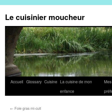
Aller
au
Le cuisinier moucheur
contenu
Accueil
Glossary
Cuisine
La cuisine de mon
Mes 
enfance
préf
←
Foie gras mi-cuit