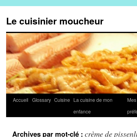
Aller
au
Le cuisinier moucheur
contenu
Accueil
Glossary
Cuisine
La cuisine de mon
Mes 
enfance
préf
crème de pissenli
Archives par mot-clé :