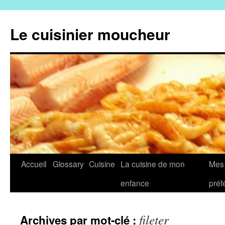
Aller
au
Le cuisinier moucheur
contenu
Accueil
Glossary
Cuisine
La cuisine de mon
Mes 
enfance
préf
fileter
Archives par mot-clé :