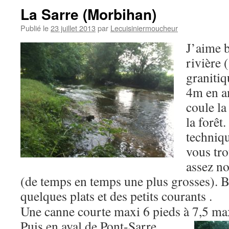
La Sarre (Morbihan)
Publié le
23 juillet 2013
par
Lecuisiniermoucheur
J’aime b
rivière 
granitiq
4m en a
coule la
la forêt.
techniqu
vous tro
assez n
(de temps en temps une plus grosses). 
quelques plats et des petits courants .
Une canne courte maxi 6 pieds à 7,5 m
Puis en aval de Pont-Sarre