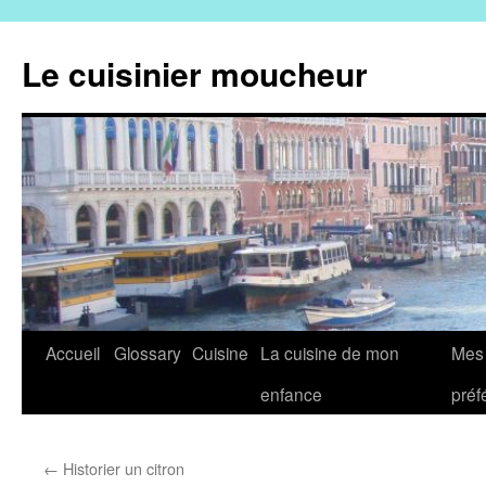
Aller
au
Le cuisinier moucheur
contenu
Accueil
Glossary
Cuisine
La cuisine de mon
Mes 
enfance
préf
←
Historier un citron