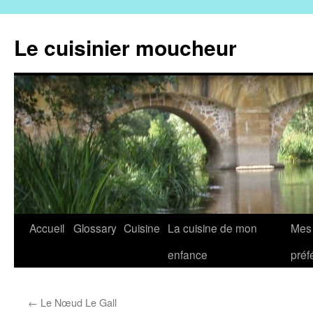
Aller
au
Le cuisinier moucheur
contenu
Accueil
Glossary
Cuisine
La cuisine de mon
Mes 
enfance
préf
←
Le Nœud Le Gall