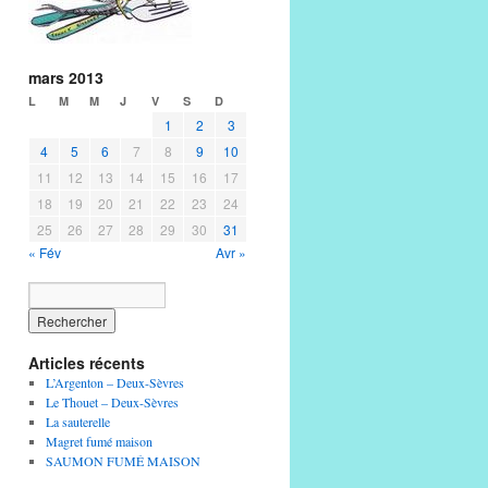
mars 2013
L
M
M
J
V
S
D
1
2
3
4
5
6
7
8
9
10
11
12
13
14
15
16
17
18
19
20
21
22
23
24
25
26
27
28
29
30
31
« Fév
Avr »
Articles récents
L’Argenton – Deux-Sèvres
Le Thouet – Deux-Sèvres
La sauterelle
Magret fumé maison
SAUMON FUMÉ MAISON