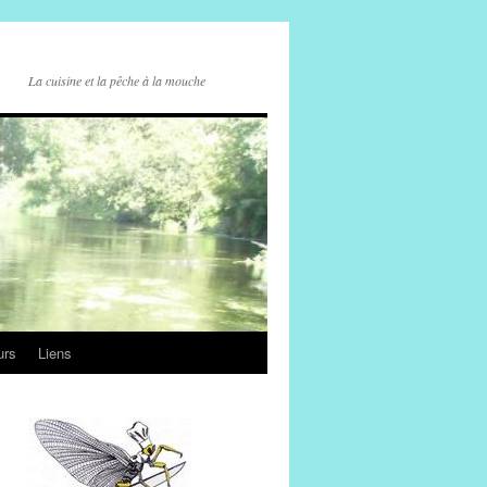
La cuisine et la pêche à la mouche
urs
Liens