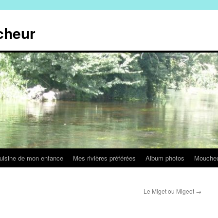
cheur
uisine de mon enfance
Mes rivières préférées
Album photos
Mouche
Le Miget ou Migeot
→