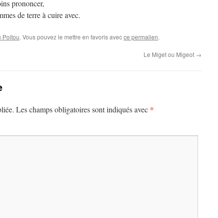
oins prononcer,
mes de terre à cuire avec.
 Poitou
. Vous pouvez le mettre en favoris avec
ce permalien
.
Le Miget ou Migeot
→
e
*
liée.
Les champs obligatoires sont indiqués avec