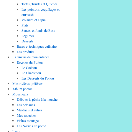
Tartes, Tourtes et Quiches
Les poissons coquillages et
crustacés
Volailles et Lapin
Plats
Sauces et fonds de Base
Légumes
Desserts
Bases et techniques culinaire
Les produits
La cuisine de mon enfance
Recettes du Poitou
Le Cochon
Le Chabichou
Les Desserts du Poitou
Mes rivières préférées
Album photos
Moucheurs
Débuter la pêche à la mouche
Les poissons
Matériels et autres
Mes mouches
Fiches montage
Les Nœuds de pêche
Liens