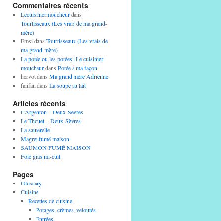
Commentaires récents
Lecuisiniermoucheur
dans
Tourtisseaux (Les vrais de ma grand-
mère)
Emsi
dans
Tourtisseaux (Les vrais de
ma grand-mère)
La potée ou les potées | Le cuisinier
moucheur
dans
Potée à ma façon
hervot
dans
Ma grand mère Adrienne
fanfan
dans
La soupe au lait
Articles récents
L’Argenton – Deux-Sèvres
Le Thouet – Deux-Sèvres
La sauterelle
Magret fumé maison
SAUMON FUMÉ MAISON
Foie gras mi-cuit
Pages
Glossary
Cuisine
Recettes de cuisine
Potages, crèmes, veloutés
Entrées