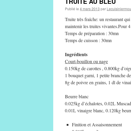
TRUITE AU BLEU
Publié le
4 mars 2013
par
Lecuisiniermo
Truite très fraîche: un restaurant qu
maintenir les truites vivantes.
Pour 4
Temps de préparation : 30mn
Temps de cuisson : 30mn
Ingrédients
Court-bouillon ou nage
0.150kg de carottes , 0.800kg d’oi
1 bouquet garni, 1 petite branche de
8g de poivre en grains, 1 dl de vina
Beurre blanc
0.025kg d’échalotes, 0.02L Muscad
0.01L vinaigre blanc, 0.120kg beur
Finition et Assaisonnement