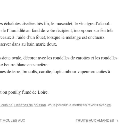
s échalotes ciselées très fin, le muscadet, le vinaigre d’alcool.
de l’humidité au fond de votre récipient, incorporer sur feu très
orceaux à l’aide d’un fouet, lorsque le mélange est onctueux
éserver dans au bain marie doux.
siette ovale, décorer avec les rondelles de carottes et les rondelles
Le beurre blanc en saucière.
de terre, brocolis, carotte, topinambour vapeur ou cuites à
ou pouilly fumé de Loire.
 cuisine
,
Recettes de poisson
. Vous pouvez le mettre en favoris avec
ce
ET MOULES AUX
TRUITE AUX AMANDES
→