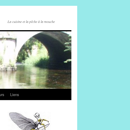
La cuisine et la pêche à la mouche
urs
Liens