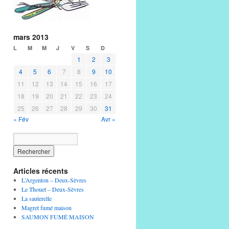
mars 2013
L
M
M
J
V
S
D
1
2
3
4
5
6
7
8
9
10
11
12
13
14
15
16
17
18
19
20
21
22
23
24
25
26
27
28
29
30
31
« Fév
Avr »
Articles récents
L’Argenton – Deux-Sèvres
Le Thouet – Deux-Sèvres
La sauterelle
Magret fumé maison
SAUMON FUMÉ MAISON