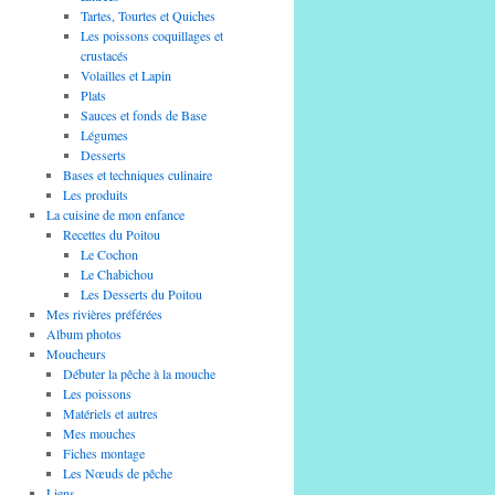
Tartes, Tourtes et Quiches
Les poissons coquillages et
crustacés
Volailles et Lapin
Plats
Sauces et fonds de Base
Légumes
Desserts
Bases et techniques culinaire
Les produits
La cuisine de mon enfance
Recettes du Poitou
Le Cochon
Le Chabichou
Les Desserts du Poitou
Mes rivières préférées
Album photos
Moucheurs
Débuter la pêche à la mouche
Les poissons
Matériels et autres
Mes mouches
Fiches montage
Les Nœuds de pêche
Liens