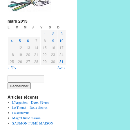
mars 2013
L
M
M
J
V
S
D
1
2
3
4
5
6
7
8
9
10
11
12
13
14
15
16
17
18
19
20
21
22
23
24
25
26
27
28
29
30
31
« Fév
Avr »
Articles récents
L’Argenton – Deux-Sèvres
Le Thouet – Deux-Sèvres
La sauterelle
Magret fumé maison
SAUMON FUMÉ MAISON