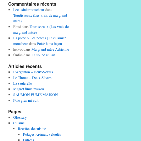
Commentaires récents
Lecuisiniermoucheur
dans
Tourtisseaux (Les vrais de ma grand-
mère)
Emsi
dans
Tourtisseaux (Les vrais de
ma grand-mère)
La potée ou les potées | Le cuisinier
moucheur
dans
Potée à ma façon
hervot
dans
Ma grand mère Adrienne
fanfan
dans
La soupe au lait
Articles récents
L’Argenton – Deux-Sèvres
Le Thouet – Deux-Sèvres
La sauterelle
Magret fumé maison
SAUMON FUMÉ MAISON
Foie gras mi-cuit
Pages
Glossary
Cuisine
Recettes de cuisine
Potages, crèmes, veloutés
Entrées