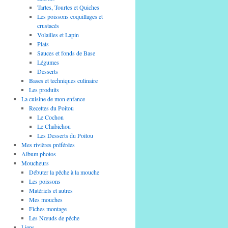
Tartes, Tourtes et Quiches
Les poissons coquillages et
crustacés
Volailles et Lapin
Plats
Sauces et fonds de Base
Légumes
Desserts
Bases et techniques culinaire
Les produits
La cuisine de mon enfance
Recettes du Poitou
Le Cochon
Le Chabichou
Les Desserts du Poitou
Mes rivières préférées
Album photos
Moucheurs
Débuter la pêche à la mouche
Les poissons
Matériels et autres
Mes mouches
Fiches montage
Les Nœuds de pêche
Liens