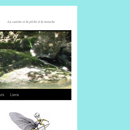
La cuisine et la pêche à la mouche
urs
Liens