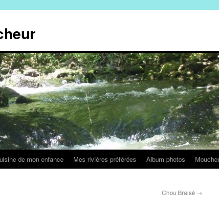
cheur
uisine de mon enfance
Mes rivières préférées
Album photos
Mouche
Chou Braisé
→